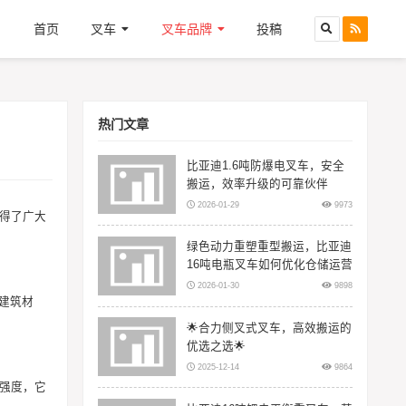
首页
叉车
叉车品牌
投稿
热门文章
比亚迪1.6吨防爆电叉车，安全
搬运，效率升级的可靠伙伴
2026-01-29
9973
得了广大
绿色动力重塑重型搬运，比亚迪
16吨电瓶叉车如何优化仓储运营
2026-01-30
9898
建筑材
🌟合力侧叉式叉车，高效搬运的
优选之选🌟
2025-12-14
9864
动强度，它