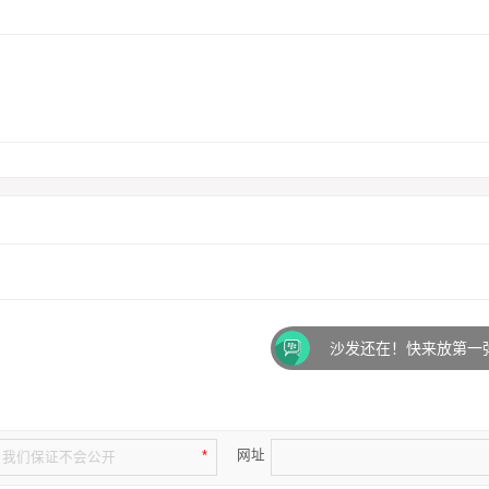
沙发还在！快来放第一弹吧！
网址
*