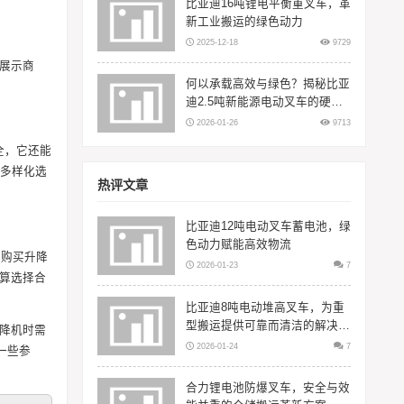
比亚迪16吨锂电平衡重叉车，革
新工业搬运的绿色动力
2025-12-18
9729
展示商
何以承载高效与绿色？揭秘比亚
迪2.5吨新能源电动叉车的硬核
实力
2026-01-26
9713
全，它还能
⃣多样化选
热评文章
比亚迪12吨电动叉车蓄电池，绿
色动力赋能高效物流
，购买升降
2026-01-23
7
预算选择合
比亚迪8吨电动堆高叉车，为重
型搬运提供可靠而清洁的解决方
升降机时需
案
2026-01-24
7
一些参
合力锂电池防爆叉车，安全与效