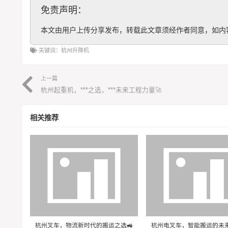
免责声明：
本文由用户上传分享发布，转载此文章须经作者同意，如内
关键词：
杭州升降机
上一篇
杭州起重机，***之选，***未来工程力量🚀
相关推荐
杭州叉车，物流新时代的搬运之选🚜
杭州电叉车，智能搬运的未来