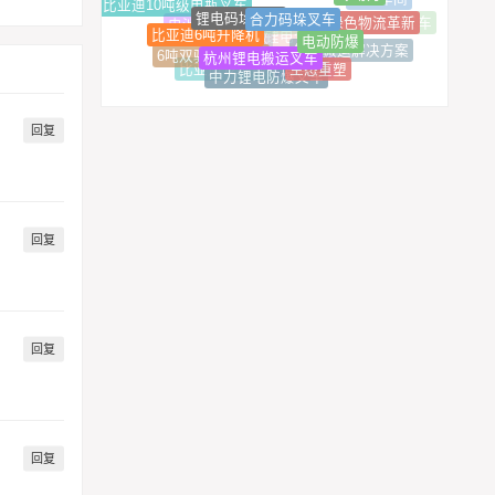
锂电码垛叉车
合力码垛叉车
杭州仓储搬运车
比亚迪10吨级电瓶叉车
重型车间
防爆
绿色物流革新
比亚迪6吨升降机
电动防爆
电池之心
比亚迪16吨四支点电动叉车
杭州锂电搬运叉车
重载高效
中力锂电仓储叉车
锂电搬运解决方案
6吨双驱锂电叉车
生态重塑
中力锂电防爆叉车
2吨叉车
比亚迪12吨纯电动叉车
回复
回复
回复
回复