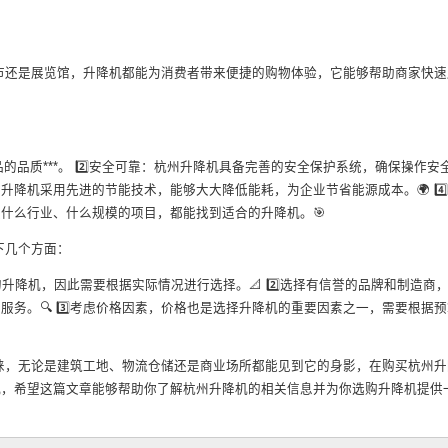
超市还是展览馆，升降机都能为消费者带来便捷的购物体验，它能够帮助商家快速
品的品质***。 2️⃣安全可靠：杭州升降机具备完善的安全保护系统，确保操作安
州升降机采用先进的节能技术，能够大大降低能耗，为企业节省能源成本。🌍 4️
什么行业、什么规模的项目，都能找到适合的升降机。🎯
下几个方面：
升降机，因此需要根据实际情况进行选择。📐 2️⃣选择有信誉的品牌和制造商
务。🔍 3️⃣考虑价格因素，价格也是选择升降机的重要因素之一，需要根据
青睐，无论是建筑工地、物流仓储还是商业场所都能见到它的身影，在购买杭州
机，希望这篇文章能够帮助你了解杭州升降机的相关信息并为你选购升降机提供