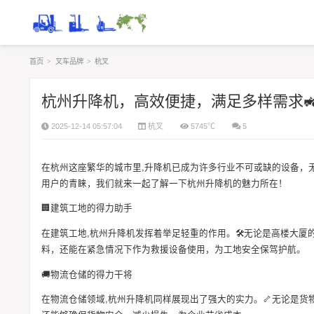
首页
>
叉车品牌
>
杭叉
杭州升降机，高效便捷，满足多样需求
2025-12-14 05:57:04
杭叉
5745℃
5
在杭州这座繁华的城市里,升降机已成为许多行业不可或缺的设备，
用户的青睐，我们就来一起了解一下杭州升降机的魅力所在！
🏢建筑工地的得力助手
在建筑工地,杭州升降机发挥着举足轻重的作用。🛠️无论是高楼大
料，还能在紧急情况下作为救援设备使用，为工地安全保驾护航。
🚚物流仓储的得力干将
在物流仓储领域,杭州升降机同样展现出了强大的实力。🦴无论是