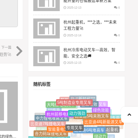
能并重的仓储搬运革新方案
2025-12-13
6
杭州起重机，***之选，***未来
工程力量🚀
2025-12-14
6
下一篇
杭州冷库电动叉车—高效、智
趋势🚀
能、安全之选🚚
2025-12-15
6
随机标签
物流新时代***
5吨制造业专用叉车
智能仓储
企业增效
大吨位电动叉车
车间专用叉车
节能叉车
动力强劲
绿色效能
高效物流
杭州前移电瓶叉车
***性能
比亚迪5吨夹抱叉车
中力锂电堆高叉车
比亚迪锂电池叉车
比亚迪4吨新能源叉车
比亚迪10吨车间专用叉车
比亚迪8吨货柜专用叉车
专用叉车
比亚迪10吨冷库电动叉车
比亚迪7吨锂电叉车
智能重电叉车
比亚迪6吨堆高车
智能仓储解决方案（或
绿色起重机
中力平衡重蓄电池叉车
合力码垛锂电叉车
绿动力
杭州平衡重叉车
杭州电瓶叉车，***物流新时代的绿色动力先锋🚜
5吨叉车