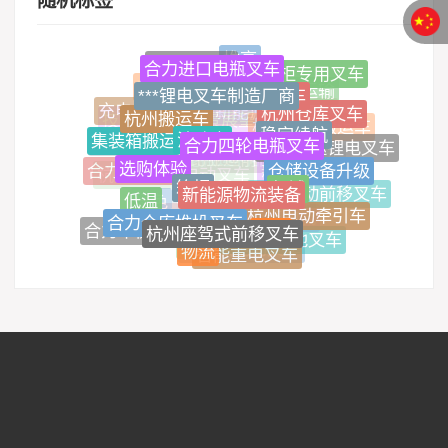
随机标签
堆高
合力进口电瓶叉车
全电动叉车
比亚迪5吨货柜专用叉车
比亚
高效
未来
***锂电叉车制造厂商
纯电动叉车
技术解析
高效运输
杭州搬运车
杭州仓库叉车
充电式叉车
货柜叉车
新能源锂电叉车
稳定续航
油改电
技术应用与前景展望
合力四轮电瓶叉车
杭州电动搬运车
集装箱搬运
合力双驱锂电叉车
前移电动叉车
选购体验
仓储设备升级
比亚迪前移电动叉车
智能搬运利器
合力搬运车
箱柜
领域
新能源技术
新能源物流装备
杭州手拉式电动叉车
低温
杭州电动前移叉车
绿色
杭州电动牵引车
合力仓库堆垛叉车
合力环保电动叉车
全球
冷链物流
杭州座驾式前移叉车
侧叉式叉车
合力平衡重锂电叉车
合力蓄电池叉车
物流
专用
智能重电叉车
三支点电动叉车