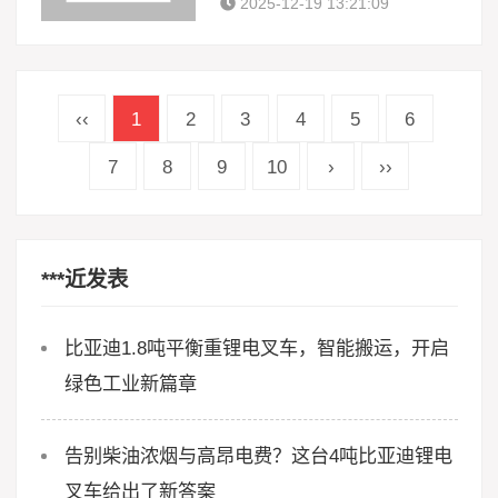
2025-12-19 13:21:09
‹‹
1
2
3
4
5
6
7
8
9
10
›
››
***近发表
比亚迪1.8吨平衡重锂电叉车，智能搬运，开启
绿色工业新篇章
告别柴油浓烟与高昂电费？这台4吨比亚迪锂电
叉车给出了新答案