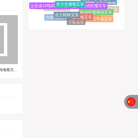
集装箱搬运
比亚迪5吨电池防爆叉车
比亚迪16吨四支点电动叉车
仓储搬运自动化
杭州托盘电动叉车
绿色物流革新
合力进口电瓶叉车
仓储瓶颈解决
杭州全电动叉车
合力特种叉车
绿色智能
合力电叉车
仓储物流专用叉车
比亚迪4吨箱柜专用叉车
6吨锂电防爆叉车
比亚迪仓储式叉车
节能高效
破解冷库作业困局，比亚迪8吨电瓶叉车如何让冷链运营更稳健