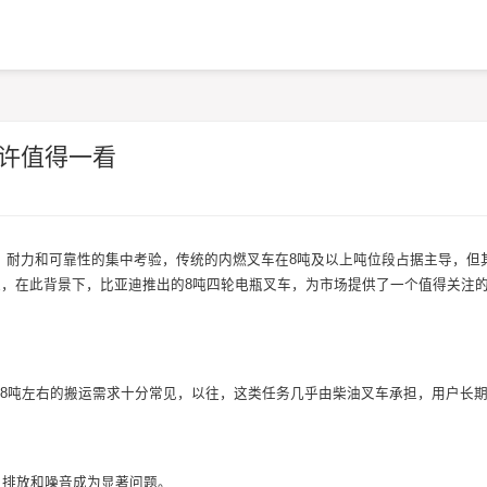
许值得一看
力、耐力和可靠性的集中考验，传统的内燃叉车在8吨及以上吨位段占据主导，但
，在此背景下，比亚迪推出的8吨四轮电瓶叉车，为市场提供了一个值得关注
8吨左右的搬运需求十分常见，以往，这类任务几乎由柴油叉车承担，用户长
，排放和噪音成为显著问题。