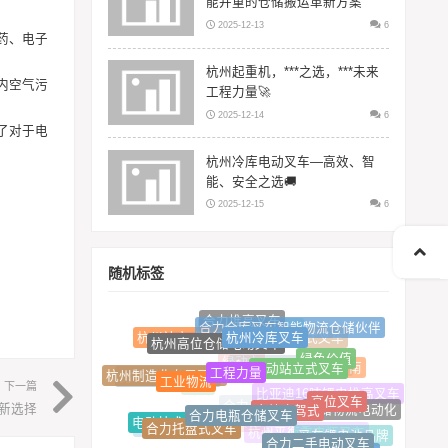
能并重的仓储搬运革新方案
2025-12-13
6
药、电子
杭州起重机，***之选，***未来
内空气污
工程力量🚀
2025-12-14
6
了对于电
杭州冷库电动叉车—高效、智
能、安全之选🚚
2025-12-15
6
随机标签
合力堆高叉车
合力仓库叉车智能物流仓储伙伴
杭州冷库叉车
杭州高位仓储电动叉车
5吨货柜专用叉车
杭州站立式电动叉车
合力仓储式叉车
杭州堆高车
绿色价值
电动站立式叉车
工程力量
工业物流
维修指南
改为电池，
杭州制造业专用叉车
绿动力
合力物流公司电叉车
比亚迪4吨堆高车
下一篇
高位叉车
善工作条
高效座驾式
搬运
合力电瓶仓储叉车
比亚迪16吨锂电堆高叉车
新选择
仓储物流电动化
合力托盘式叉车
电动技术
需在具体
合力平衡重叉车
优势
合力二手电动叉车
物流高效运作
仓储物流转型
叉车锂电池品牌
合力仓储电叉车
杭州平衡重电瓶叉车