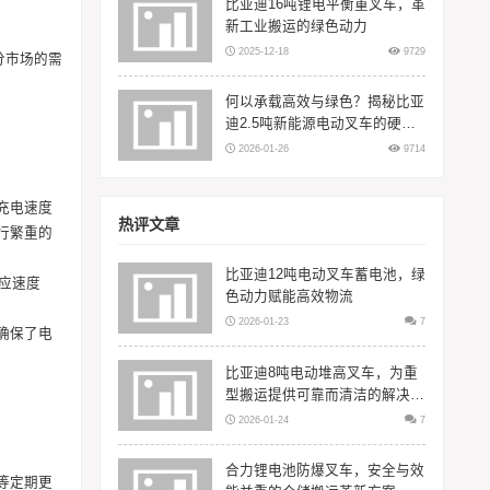
比亚迪16吨锂电平衡重叉车，革
新工业搬运的绿色动力
2025-12-18
9729
分市场的需
何以承载高效与绿色？揭秘比亚
迪2.5吨新能源电动叉车的硬核
实力
2026-01-26
9714
充电速度
热评文章
行繁重的
比亚迪12吨电动叉车蓄电池，绿
应速度
色动力赋能高效物流
2026-01-23
7
确保了电
比亚迪8吨电动堆高叉车，为重
型搬运提供可靠而清洁的解决方
案
2026-01-24
7
合力锂电池防爆叉车，安全与效
等定期更