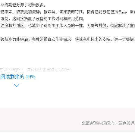
寿命周期也分摊了初始投资。
货物堆垛、取放更加流畅，低噪音、零排放的特性，使得它能够在包括食品、医
件限制，这间接拓展了设备的工作时间和应用范围。
专注度和舒适度，也减少了对周围工作人员的干扰，无尾气排放，彻底解决了室
其续航能力能够满足多数常规班次作业需求，快速充电技术的支持，进一步缓解
但在以下场景中，其价值主张显得尤为突出：
19%
现厂区物流的绿色化。
次采购价格。
间、重型设备装配厂、港口内部的仓库作业等，既需要力量，又需兼顾环境。
端制造业工厂等。
中，电驱动技术已经具备了应对严苛挑战的成熟度，它不仅仅是将动力源从柴油
理和用户体验的系统性方案，对于正在寻求降低运营成本、提升环境友好性并改
比亚迪5吨电动叉车，绿色搬运
为一个合乎时宜的选择，技术的演进正在拓宽我们的选项，而***终的价值，仍