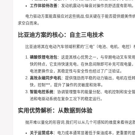
工作体验待改善
：发动机震动与噪音对操作员舒适度有影响
电力驱动方案能直接应对这些挑战,但关键在于能否提供媲美传
求空白而来。
比亚迪方案的核心：自主三电技术
比亚迪将其在电动汽车领域积累的“三电”（电池、电机、电控）
磷酸铁锂电池包
：这是其核心优势之一，与早期电动叉车常
快的特点，它支持快速充电，在休息间隙即可补充可观电量
电池更换作业，其稳定性与安全性也经过了广泛验证。
高效永磁同步电机
：提供强劲而平稳的动力输出，电机在低转
快，控制***，提升了操作的灵敏度和效率。
智能电控系统
：协调管理整车的能量分配、电机控制和安全
池和电驱动系统在复杂工况下的稳定运行。
实用优势解析：从数据到体验
抛开难以量化的形容词,我们可以从几个可感知的维度来看待这
关于运营成本
：电力成本通常显著低于柴油成本，更重要的