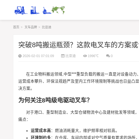
首页
>
叉车品牌
>
比亚迪
突破8吨搬运瓶颈？这款电叉车的方案或
2026-02-01 07:01:09
比亚迪
1996℃
0
在工业物料搬运领域,中型***重型负载的搬运一直是对设备动
运营成本攀升、环保法规趋严及室内工作环境限制等挑战也日益凸显
决方案。
为何关注8吨级电驱动叉车？
对于港口、重型制造业、大型仓储物流中心及建材批发等领域，
痛点：
运营成本高
：燃油消耗量大，维护频率相对较高。
环境制约多
：在仓库、车间内部或对空气质量有要求的场所