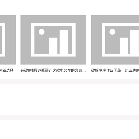
容、图片有任何版权问题，请联系我们进行删除处理。
运新选择
突破8吨搬运瓶颈？这款电叉车的方案或许值得一看