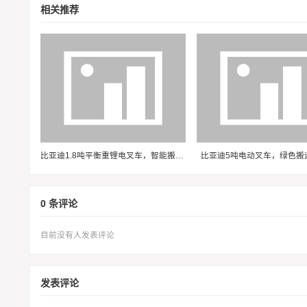
相关推荐
免责声明：
本文由用户上传分享发布，转载此文章须经作者同意，如内
比亚迪1.8吨平衡重锂电叉车，智能搬运，开启绿色工业新篇章
比亚迪5吨电动叉车，绿色搬
0 条评论
目前没有人发表评论
发表评论