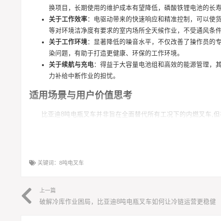
换项目，长期使用的维护成本有望降低，磷酸铁锂电池的长
关于工作效率
：电驱动带来的快速响应和精准控制，可以使
等对环境洁净度有要求的室内场所全天候作业，不受通风条
关于工作环境
：显著降低的噪音水平，不仅改善了操作员的
染问题，有助于打造更健康、环保的工作环境。
关于续航与充电
：得益于大容量电池组和高效的能源管理，
力补给中断作业的担忧。
适用场景与用户价值思考
比亚迪8吨电瓶叉车并非旨在全面替代所有工况下的内燃叉车,
有明确环保与可持续发展目标的企业
：希望减少碳足迹，实
运营成本敏感的用户
：关注长期总持有成本，而不仅仅是初
室内与室外混合工况或纯室内重型搬运
：例如大型钢结构车
关键词：
8吨电叉车
对工作环境舒适性有要求的场所
：如现代化的物流中心、高
比亚迪8吨四轮电瓶叉车的出现,标志着在大吨位物料搬运设备
上一篇
更是依托其深厚的电子技术积累，提供了一套涵盖动力、能耗、管
破解冷库作业困局，比亚迪8吨电瓶叉车如何让冷链运营更稳健
件的相关企业而言，深入了解和评估这类电驱动重型叉车，或许正成
的运营场景中被精准核算和验证。