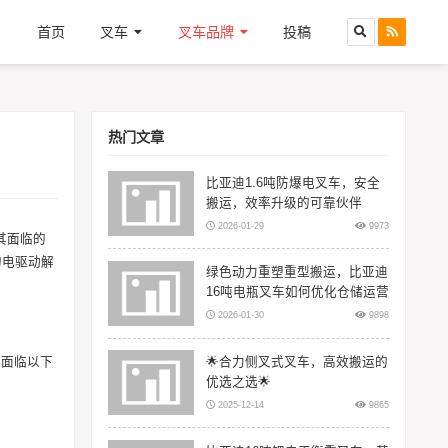
首页
叉车
叉车品牌
投稿
热门文章
比亚迪1.6吨防爆电叉车，安全
搬运，效率升级的可靠伙伴
2026-01-29
9973
其面临的
的电驱动解
绿色动力重塑重型搬运，比亚迪
16吨电瓶叉车如何优化仓储运营
2026-01-30
9898
🌟合力侧叉式叉车，高效搬运的
期面临以下
优选之选🌟
2025-12-14
9865