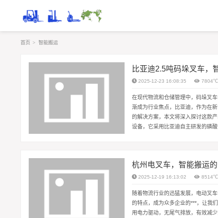
首页
>
智能搬运
比亚迪2.5吨码垛叉车
2025-12-23 16:08:35
7804
在现代物流和仓储管理中，码垛叉车
渐成为行业焦点，比亚迪，作为在新
的解决方案，本文将深入探讨这款产
设备，它采用比亚迪自主研发的磷酸
2.5吨，适用于常见的仓储码垛需求，
杭州电叉车，智能搬运的
2025-12-19 16:13:02
8514
随着物流行业的迅猛发展，电动叉车
的特点，成为众多企业的***，让我们一起
用电力驱动，无尾气排放，有效减少