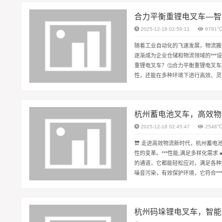
合力平衡重锂电叉车—智
2025-12-18 02:59:11
8791
随着工业自动化的飞速发展，物流搬
逐渐成为企业仓储和物流领域的**
重锂电叉车？🤔合力平衡重锂电叉
性，还能在多种环境下进行高效、灵
低噪音，绿色环保。🌳🔇高效率：电
杭州蓄电池叉车，高效物
2025-12-18 02:45:47
2548
🔛 走进高效物流新时代，杭州蓄电
性的变革。***性能,满足多样化需
的通道，它都能轻松应对，满足各种复
噪音污染，有效保护环境，它符合**
能系统，实现自动化操作，减少人力成
杭州码垛锂电叉车，智能