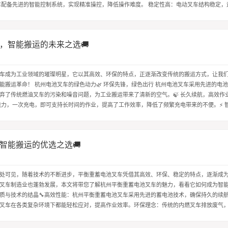
车配备先进的智能控制系统，实现精准操控，降低操作难度。 稳定性高：电动叉车结构稳定，
.
，智能搬运的未来之选🚚
℃
叉车成为工业领域的璀璨明星，它以其高效、环保的特点，正逐渐改变传统的搬运方式，让我
搬运革命！ 杭州电池叉车的绿色动力🌿 环保先锋，绿色出行 杭州电池叉车采用先进的电池
弃了传统燃油叉车的污染和噪音问题，为工业搬运带来了清新的空气。🍃 长久续航，高效作业
能力，一次充电，即可支持长时间的作业，提高了工作效率，降低了频繁充电带来的不便。⚡ 
州电...
智能搬运的优选之选🚚
℃
处可见，随着技术的不断进步，平衡重蓄电池叉车凭借其高效、环保、稳定的特点，逐渐成
叉车制造业也蓬勃发展，本文将带您了解杭州平衡重蓄电池叉车的魅力，看看它如何成为智
品质与技术的结晶🔧高效性能：杭州平衡重蓄电池叉车采用先进的蓄电池技术，确保持久的续
叉车在各类复杂环境下都能轻松应对，提高作业效率。环保理念：传统的内燃叉车排放废气
力驱动，零排放，无污染，符合现代...