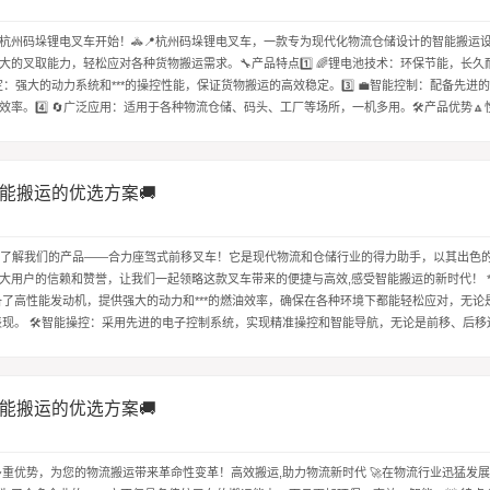
℃
从杭州码垛锂电叉车开始！🚓📍杭州码垛锂电叉车，一款专为现代化物流仓储设计的智能搬运
的叉取能力，轻松应对各种货物搬运需求。🔧产品特点1️⃣ 🌈锂电池技术：环保节能，长久
稳定：强大的动力系统和***的操控性能，保证货物搬运的高效稳定。3️⃣ 💼智能控制：配备先进
。4️⃣ 🔄广泛应用：适用于各种物流仓储、码头、工厂等场所，一机多用。🛠️产品优势🔼性
力，...
能搬运的优选方案🚚
℃
 欢迎了解我们的产品——合力座驾式前移叉车！它是现代物流和仓储行业的得力助手，以其出色
用户的信赖和赞誉，让我们一起领略这款叉车带来的便捷与高效,感受智能搬运的新时代！ **
配备了高性能发动机，提供强大的动力和***的燃油效率，确保在各种环境下都能轻松应对，无论
表现。 🛠️智能操控：采用先进的电子控制系统，实现精准操控和智能导航，无论是前移、后
多...
能搬运的优选方案🚚
℃
多重优势，为您的物流搬运带来革命性变革！高效搬运,助力物流新时代 🚀在物流行业迅猛发展