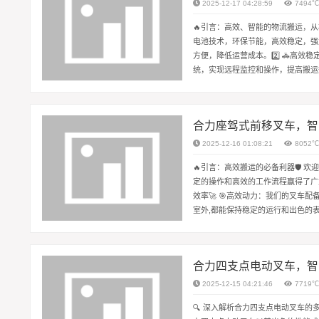
2025-12-17 04:28:59
7494
🔥引言：高效、智能的物流搬运，
电池技术，环保节能，高效稳定，强大
方便，降低运营成本。2️⃣ 🚓高效
统，实现远程监控和操作，提高搬运效率
州码垛锂电叉车拥有***的叉取、搬运能
合力座驾式前移叉车，智
2025-12-16 01:08:21
8052
🔥引言：高效搬运的必备利器🛡️
定的操作和高效的工作流程赢得了广大
效率🚀 🎯高效动力：我们的叉车
室外,都能保持稳定的运行和出色的
都能轻松实现,大大提升了工作效率。 
合力四支点电动叉车，智
2025-12-15 04:21:46
7719
🔍 深入解析合力四支点电动叉车的