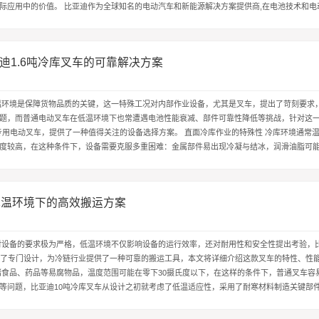
际应用中的价值。 比亚迪作为全球知名的电动汽车和新能源解决方案提供商,在电池技术和电
这些优势，专注于电动化、智...
迪1.6吨冷库叉车的可靠解决方案
℃
温环境是保障货物品质的关键，这一特殊工况对内部作业设备，尤其是叉车，提出了苛刻要求
题，而普通电动叉车在低温环境下也常遭遇电池性能衰减、部件可靠性降低等挑战，针对这
库专用电动叉车，提供了一种值得关注的设备选择方案。 直面冷库作业的特殊性 冷库环境通常
,且湿度较高，在这种条件下，设备需要克服多重困难：金属部件易出现冷凝与结冰，润滑油脂可
心的电池，其容量...
低温环境下的高效搬运方案
℃
对设备的要求极为严格，低温环境不仅影响设备的运行效率，还对耐用性和安全性提出考验，
行了专门设计，为冷链行业提供了一种可靠的搬运工具，本文将详细介绍这款叉车的特性、性
储食品、药品等易腐物品，温度范围可能在零下30摄氏度以下，在这样的条件下，普通叉车容
等问题，比亚迪10吨冷库叉车从设计之初就考虑了低温适应性，采用了耐寒材料制造关键部
定工作，其核心动力源是比亚...