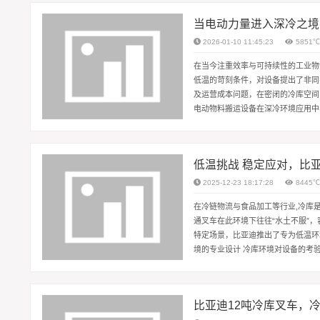
当电动力量进入深冷之境
2026-01-10 11:45:23
5851
在当今注重效率与可持续性的工业物
低温的苛刻条件，对设备提出了非同
及运营成本问题，在密闭的冷库空间
电动物料搬运设备在深冷环境应用中
压系统响应迟缓、金属材料脆化、电子
低温挑战 稳定应对，比
2025-12-23 18:17:28
8445
在冷链物流与食品加工等行业,冷库
通叉车在此环境下往往“水土不服”
特定场景，比亚迪推出了专为低温环
境的专业设计 冷库环境对设备的考
而内燃叉车在密闭空间内排放废气，又
比亚迪12吨冷库叉车，