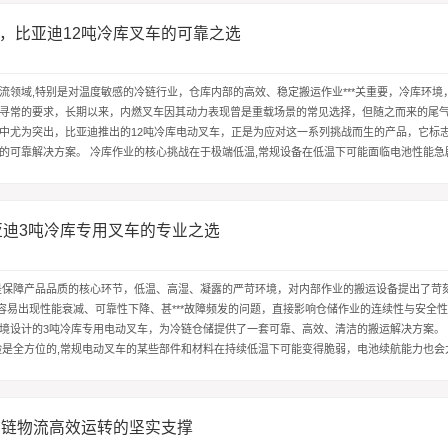
，比亚迪12吨冷库叉车的可靠之选
℃
流领域,特别是对温度敏感的冷链行业，仓库内部的高效、稳定搬运作业***关重要，冷库环境
寻常的要求，长期以来，内燃叉车因其动力表现曾是重载场景的常见选择，但随之而来的尾
中尤为突出，比亚迪推出的12吨冷库电动叉车，正是为应对这一系列挑战而生的产品，它标
的可靠解决方案。 冷库作业的核心挑战在于极端低温,常规设备在低温下可能面临电池性能急
元件失灵等一系列问题，这不...
亚迪3吨冷库专用叉车的专业之选
℃
是保障产品品质的核心环节，低温、高湿、凝露的严苛环境，对内部作业的搬运设备提出了苛
，容易出现性能衰减、可靠性下降、甚***故障频发的问题，直接影响仓储作业的连续性与安全
境设计的3吨冷库专用电动叉车，为冷链仓储提供了一套可靠、高效、清洁的搬运解决方案。
验是全方位的,常规电动叉车的某些部件和材料在持续低温下可能变得脆弱，电池续航能力也会
涉及空气质量和安全隐...
冷链物流高效运转的坚实支撑