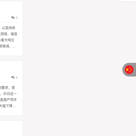
5
，以其持续
气排放、噪音
志着大吨位
剧衰减、液
5
刻要求，普
性，针对这一
 直面严苛环
大幅下降；