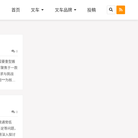
首页
叉车
叉车品牌
投稿
0
需要重型搬
将聚焦于一款
**为核心
0
境通常低
不足等问题，
将深入探讨