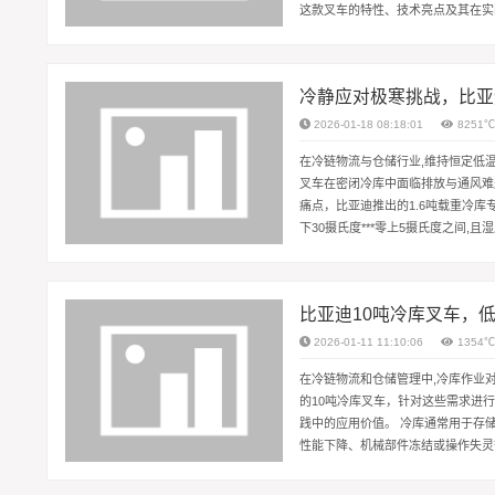
这款叉车的特性、技术亮点及其在实
积累了丰富经验，其叉车产品线继承了
冷静应对极寒挑战，比亚
2026-01-18 08:18:01
8251
在冷链物流与仓储行业,维持恒定低
叉车在密闭冷库中面临排放与通风难
痛点，比亚迪推出的1.6吨载重冷
下30摄氏度***零上5摄氏度之间
电气系统面临凝露风险，而作为动力核
比亚迪10吨冷库叉车，
2026-01-11 11:10:06
1354
在冷链物流和仓储管理中,冷库作业
的10吨冷库叉车，针对这些需求进
践中的应用价值。 冷库通常用于存
性能下降、机械部件冻结或操作失灵
了整体结构，确保在极端温度下依然稳