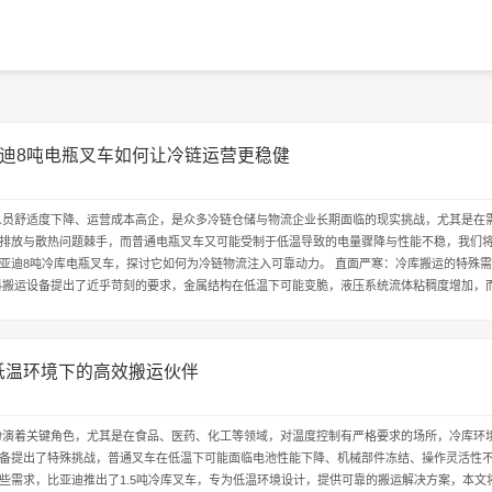
迪8吨电瓶叉车如何让冷链运营更稳健
℃
人员舒适度下降、运营成本高企，是众多冷链仓储与物流企业长期面临的现实挑战，尤其是在
排放与散热问题棘手，而普通电瓶叉车又可能受制于低温导致的电量骤降与性能不稳，我们
电瓶叉车，探讨它如何为冷链物流注入可靠动力。 直面严寒：冷库搬运的特殊需求与挑战
料搬运设备提出了近乎苛刻的要求，金属结构在低温下可能变脆，液压系统流体粘稠度增加，而*
低温下会显著减慢，直接...
，低温环境下的高效搬运伙伴
℃
扮演着关键角色，尤其是在食品、医药、化工等领域，对温度控制有严格要求的场所，冷库环
备提出了特殊挑战，普通叉车在低温下可能面临电池性能下降、机械部件冻结、操作灵活性
些需求，比亚迪推出了1.5吨冷库叉车，专为低温环境设计，提供可靠的搬运解决方案，本文