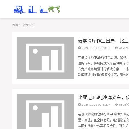
首页
>
冷库叉车
破解冷库作业困局，比亚
2026-01-31 12:20:39
4870
在低温环境中,设备性能衰减、操作
运的场合，传统内燃叉车在冷库内的
专为严峻环境设计的解决方案——比亚迪8吨冷库
冷库环境,特别是深度冷冻区，对物
的动力源——电池，其化学反应速率在
比亚迪1.5吨冷库叉车
2026-01-31 09:51:07
6875
在现代物流和仓储行业中,冷库作业
温、高湿，且空间有限，这对搬运设
从而影响作业效率和安全性，针对这