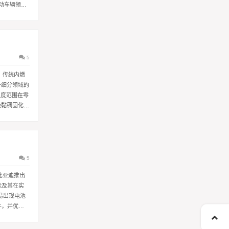
动车辆领域
5
，传统内燃
一细分领域的
温度范围在零
能黏稠固化，
5
比亚迪推出
能及其在实
易出现电池
件，并优化