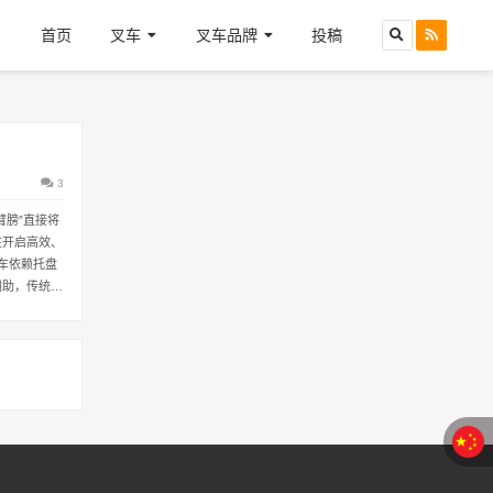
首页
叉车
叉车品牌
投稿
3
臂膀”直接将
在开启高效、
叉车依赖托盘
辅助，传统方