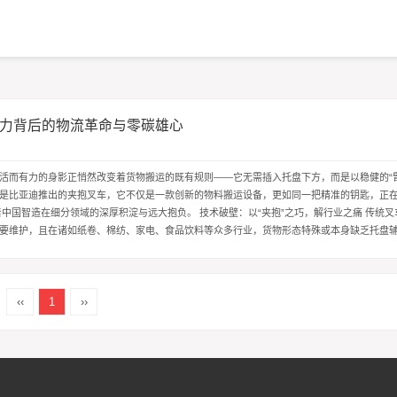
力背后的物流革命与零碳雄心
℃
活而有力的身影正悄然改变着货物搬运的既有规则——它无需插入托盘下方，而是以稳健的“
是比亚迪推出的夹抱叉车，它不仅是一款创新的物料搬运设备，更如同一把精准的钥匙，正
着中国智造在细分领域的深厚积淀与远大抱负。 技术破壁：以“夹抱”之巧，解行业之痛 传统
要维护，且在诸如纸卷、棉纺、家电、食品饮料等众多行业，货物形态特殊或本身缺乏托盘
性，首先在于其作业...
‹‹
1
››