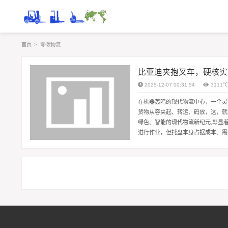
首页
>
零碳物流
比亚迪夹抱叉车，硬核实
2025-12-07 00:31:54
3111
在机器轰鸣的现代物流中心，一个灵
货物从容夹起、转运、码放，这，就
绿色、智能的现代物流新纪元,彰显
进行作业，但托盘本身占据成本、需
式便束手束脚，比亚迪夹抱叉车的革命